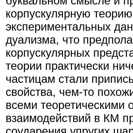
буквальном смысле и п
корпускулярную теорию
экспериментальных дан
дуализма, что предпола
корпускулярных предст
теории практически нич
частицам стали припис
свойства, чем-то похож
всеми теоретическими 
взаимодействий в КМ п
соударения упругих шар