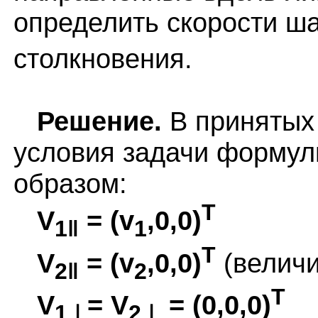
определить скорости ш
столкновения.
Решение.
В принятых 
условия задачи форму
образом:
T
V
= (v
,0,0)
1‖
1
T
V
= (v
,0,0)
(велич
2‖
2
T
V
= V
= (0,0,0)
1⊥
2⊥