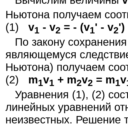
Ньютона получаем соот
(1)
v
- v
= - (v
' - v
')
1
2
1
2
По закону сохранения 
являющемуся следствие
Ньютона) получаем соо
(2)
m
v
+ m
v
= m
v
1
1
2
2
1
Уравнения (1), (2) сос
линейных уравнений от
неизвестных. Решение 