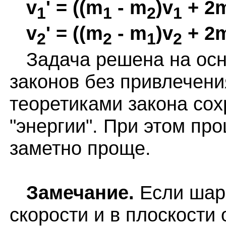
v
' = ((m
- m
)v
+ 2
1
1
2
1
v
' = ((m
- m
)v
+ 2
2
2
1
2
Задача решена на осн
законов без привлечени
теоретиками закона сох
"энергии". При этом пр
заметно проще.
Замечание.
Если шар
скорости и в плоскости