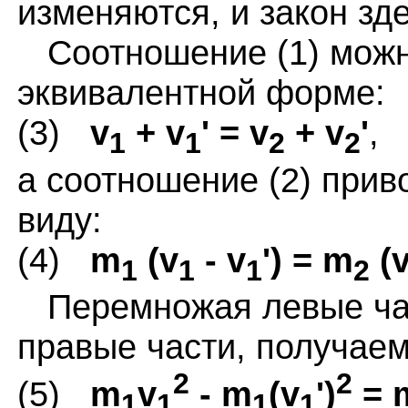
изменяются, и закон зд
Соотношение (1) можн
эквивалентной форме:
(3)
v
+ v
' = v
+ v
'
,
1
1
2
2
а соотношение (2) прив
виду:
(4)
m
(v
- v
') = m
(
1
1
1
2
Перемножая левые части
правые части, получае
2
2
(5)
m
v
- m
(v
')
= 
1
1
1
1