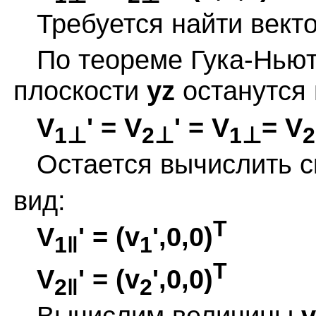
Требуется найти вект
По теореме Гука-Ньюто
плоскости
yz
останутся
V
' = V
' = V
= V
1⊥
2⊥
1⊥
Остается вычислить с
вид:
T
V
' = (v
',0,0)
1‖
1
T
V
' = (v
',0,0)
2‖
2
Вычислим величины
v