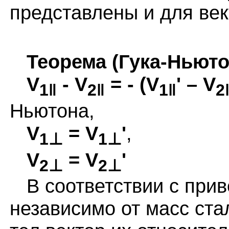
представлены и для ве
Теорема (Гука-Ньюто
V
- V
= - (V
' – V
1‖
2‖
1‖
2
Ньютона,
V
= V
'
,
1⊥
1⊥
V
= V
'
2⊥
2⊥
В соответствии с при
независимо от масс ст